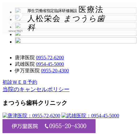
医療法
厚生労働省指定臨床研修施設
人松栄会
まつうら歯
科
唐津医院
0955-72-6200
武雄医院
0954-45-5000
伊万里医院
0955-20-4300
初診ＷＥＢ予約
当院のキャンセルポリシー
まつうら歯科クリニック