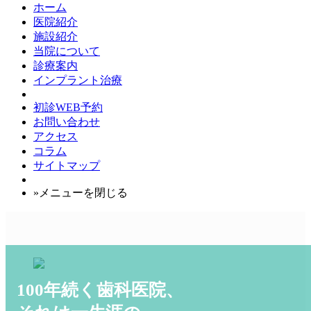
ホーム
医院紹介
施設紹介
院長･スタッフ紹介
当院について
唐津医院
設備のご案内
診療案内
武雄医院
ドイツ製ユニット
インプラント治療
伊万里医院
歯科用ＣＴ
診療のご案内
アクセス
歯科技工物製作システム
矯正歯科
インプラント治療
初診WEB予約
CAD/CAMシステム
インビザライン
メリット・デメリット
お問い合わせ
ピエゾサージェリー
セラミック
骨造成
アクセス
オゾン水生成器
歯周病治療
オールオン4
コラム
一般歯科
インプラントブリッジ
サイトマップ
根管治療
サイナスリフト
マイクロスコープによる治療
電動式骨手術器械
»メニューを閉じる
ホワイトニング
ガイデッドサージェリー
セラミック
料金表
医療費控除
デンタルローン
100年続く歯科医院、