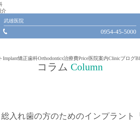
科
紹介
武雄医院
0954-45-5000
ト
Implant
矯正歯科
Orthodontics
治療費
Price
医院案内
Clinic
ブログ
B
コラム
Column
】総入れ歯の方のためのインプラント