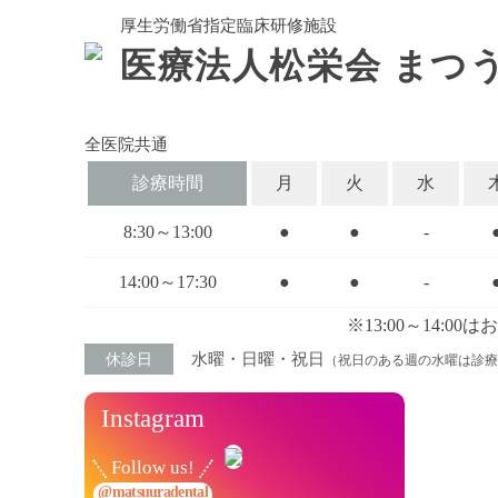
厚生労働省指定臨床研修施設
医療法人松栄会
まつ
全医院共通
診療時間
月
火
水
8:30～13:00
●
●
-
14:00～17:30
●
●
-
※13:00～14:
水曜・日曜・祝日
休診日
（祝日のある週の水曜は診療
Instagram
Follow us!
@matsuuradental