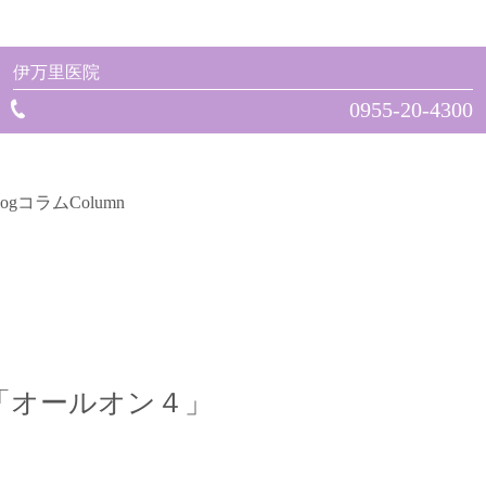
伊万里医院
0955-20-4300
log
コラム
Column
「オールオン４」