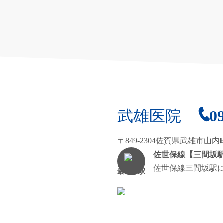
武雄医院
0
〒849-2304佐賀県武雄市山内町
佐世保線【三間坂
佐世保線三間坂駅に
最寄り駅