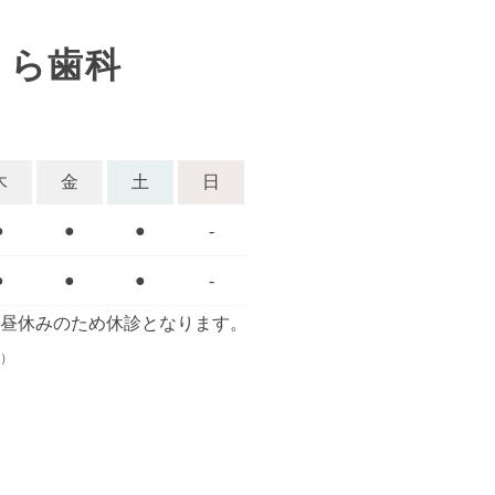
うら歯科
木
金
土
日
●
●
●
-
●
●
●
-
00はお昼休みのため休診となります。
）