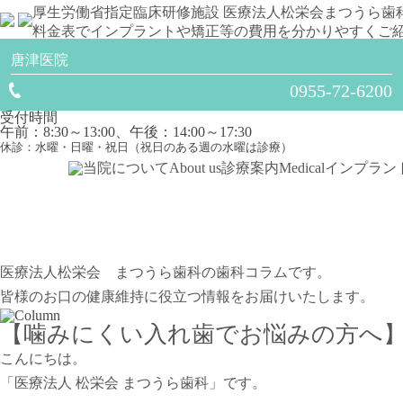
厚生労働省指定臨床研修施設
医療法人松栄会
まつうら歯
料金表でインプラントや矯正等の費用を分かりやすくご
唐津医院
0955-72-6200
受付時間
午前：8:30～13:00、午後：14:00～17:30
休診：水曜・日曜・祝日（祝日のある週の水曜は診療）
当院について
About us
診療案内
Medical
インプラン
医療法人松栄会 まつうら歯科の歯科コラムです。
皆様のお口の健康維持に役立つ情報をお届けいたします。
【噛みにくい入れ歯でお悩みの方へ
こんにちは。
「医療法人 松栄会 まつうら歯科」です。