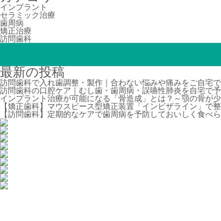
インプラント
セラミック治療
歯周病
矯正治療
訪問歯科
最新の投稿
訪問歯科で入れ歯調整・製作｜合わない悩みや痛みをご自宅で
訪問歯科の口腔ケア｜むし歯・歯周病・誤嚥性肺炎を自宅で予
インプラント治療が可能になる「骨造成」とは？～顎の骨が少
【矯正歯科】マウスピース型矯正装置「インビザライン」で整
【訪問歯科】定期的なケアで歯周病を予防しておいしく食べら