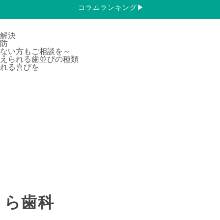
コラムランキング
▶
解決
防
ない方もご相談を～
えられる歯並びの種類
れる喜びを
うら歯科