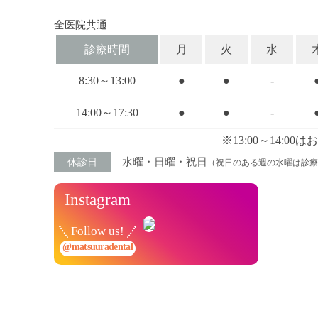
全医院共通
診療時間
月
火
水
8:30～13:00
●
●
-
14:00～17:30
●
●
-
※13:00～14:
水曜・日曜・祝日
休診日
（祝日のある週の水曜は診療
Instagram
Follow us!
@matsuuradental