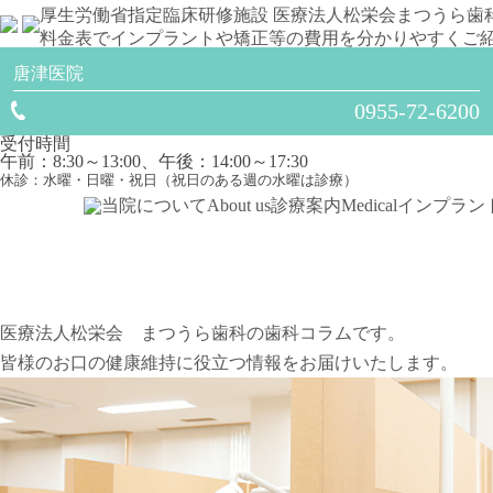
厚生労働省指定臨床研修施設
医療法人松栄会
まつうら歯
料金表でインプラントや矯正等の費用を分かりやすくご
唐津医院
0955-72-6200
受付時間
午前：8:30～13:00、午後：14:00～17:30
休診：水曜・日曜・祝日（祝日のある週の水曜は診療）
当院について
About us
診療案内
Medical
インプラン
医療法人松栄会 まつうら歯科の歯科コラムです。
皆様のお口の健康維持に役立つ情報をお届けいたします。