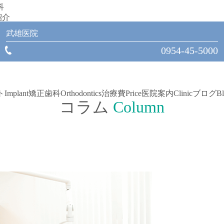
科
紹介
武雄医院
0954-45-5000
ト
Implant
矯正歯科
Orthodontics
治療費
Price
医院案内
Clinic
ブログ
B
コラム
Column