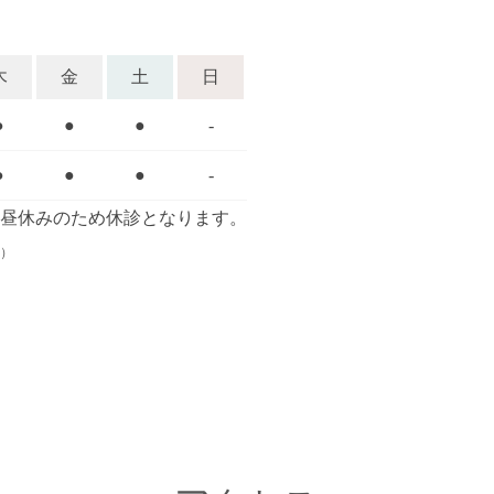
木
金
土
日
●
●
●
-
●
●
●
-
00はお昼休みのため休診となります。
）