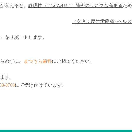
が衰えると、
誤嚥性（ごえんせい）肺炎のリスクも高まる
ため
（参考：厚生労働省 eヘル
」をサポート
します。
らめずに、
まつうら歯科
にご相談ください。
れます。
58-8760
にて受け付けています。