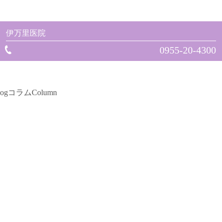
伊万里医院
0955-20-4300
log
コラム
Column