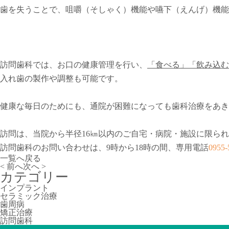
歯を失うことで、咀嚼（そしゃく）機能や嚥下（えんげ）機能
訪問歯科では、お口の健康管理を行い、
「食べる」「飲み込む
入れ歯の製作や調整も可能です。
健康な毎日のためにも、通院が困難になっても歯科治療をあき
訪問は、当院から半径16㎞以内のご自宅・病院・施設に限ら
訪問歯科のお問い合わせは、9時から18時の間、専用電話
0955-
一覧へ戻る
< 前へ
次へ >
カテゴリー
インプラント
セラミック治療
歯周病
矯正治療
訪問歯科