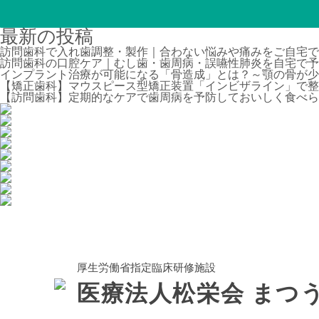
最新の投稿
訪問歯科で入れ歯調整・製作｜合わない悩みや痛みをご自宅で
訪問歯科の口腔ケア｜むし歯・歯周病・誤嚥性肺炎を自宅で予
インプラント治療が可能になる「骨造成」とは？～顎の骨が少
【矯正歯科】マウスピース型矯正装置「インビザライン」で整
【訪問歯科】定期的なケアで歯周病を予防しておいしく食べら
厚生労働省指定臨床研修施設
医療法人松栄会
まつ