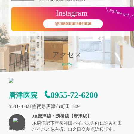
Follow us!
Instagram
@matsuuradental
アクセス
access
0955-72-6200
唐津医院
〒847-0821佐賀県唐津市町田1809
JR唐津線・筑後線【唐津駅】
JR唐津駅下車後神田バイパス方向に進み神田
最寄り駅
バイパスを左折、山之口交差点近辺です。