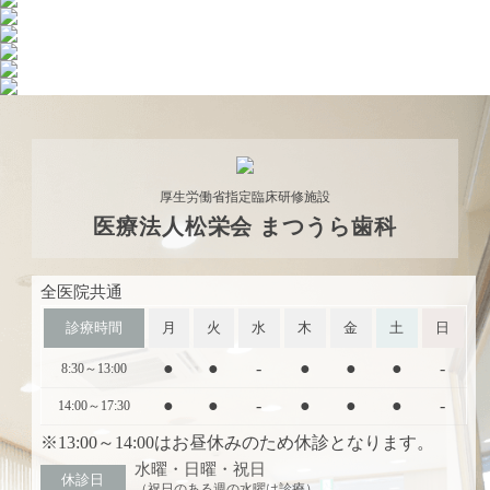
厚生労働省指定臨床研修施設
医療法人松栄会
まつうら歯科
全医院共通
診療時間
月
火
水
木
金
土
日
●
●
-
●
●
●
-
8:30～13:00
●
●
-
●
●
●
-
14:00～17:30
※13:00～14:00はお昼休みのため休診となります。
水曜・日曜・祝日
休診日
（祝日のある週の水曜は診療）