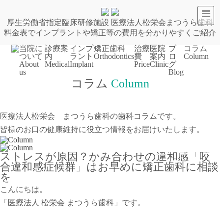
厚生労働省指定臨床研修施設
医療法人松栄会
まつうら歯科
料金表でインプラントや矯正等の費用を分かりやすくご紹介
当院に
診療案
インプ
矯正歯科
治療
医院
ブ
コラム
ついて
内
ラント
Orthodontics
費
案内
ロ
Column
About
Medical
Implant
Price
Clinic
グ
us
Blog
コラム
Column
医療法人松栄会 まつうら歯科の歯科コラムです。
皆様のお口の健康維持に役立つ情報をお届けいたします。
ストレスが原因？かみ合わせの違和感「咬
合違和感症候群」はお早めに矯正歯科に相談
を
こんにちは。
「医療法人 松栄会 まつうら歯科」です。