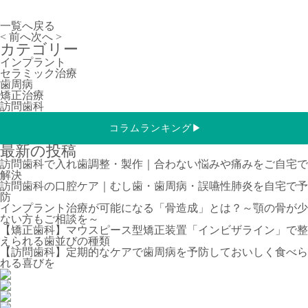
一覧へ戻る
< 前へ
次へ >
カテゴリー
インプラント
セラミック治療
歯周病
矯正治療
訪問歯科
コラムランキング
▶
最新の投稿
訪問歯科で入れ歯調整・製作｜合わない悩みや痛みをご自宅で
解決
訪問歯科の口腔ケア｜むし歯・歯周病・誤嚥性肺炎を自宅で予
防
インプラント治療が可能になる「骨造成」とは？～顎の骨が少
ない方もご相談を～
【矯正歯科】マウスピース型矯正装置「インビザライン」で整
えられる歯並びの種類
【訪問歯科】定期的なケアで歯周病を予防しておいしく食べら
れる喜びを