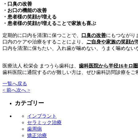
・口臭の改善
・お口の機能の改善
・患者様の笑顔が増える
・患者様の笑顔が増えることで家族も喜ぶ
定期的に口内を清潔に保つことで、
口臭の改善
にもつながり
口内のケアや治療をすることにより、
ご自身や家族の笑顔が
口内を清潔に保ちたい、入れ歯が噛めない、うまく噛めない
医療法人 松栄会 まつうら歯科は、
歯科医院から半径16キロ
歯科医院に通院するのが難しい方は、ぜひ歯科訪問診療をご
一覧へ戻る
< 前へ
次へ >
カテゴリー
インプラント
セラミック治療
歯周病
矯正治療