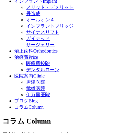
インプラント
Implant
メリット・デメリット
骨造成
オールオン４
インプラントブリッジ
サイナスリフト
ガイデッド
サージェリー
矯正歯科
Orthodontics
治療費
Price
医療費控除
デンタルローン
医院案内
Clinic
唐津医院
武雄医院
伊万里医院
ブログ
Blog
コラム
Column
コラム
Column