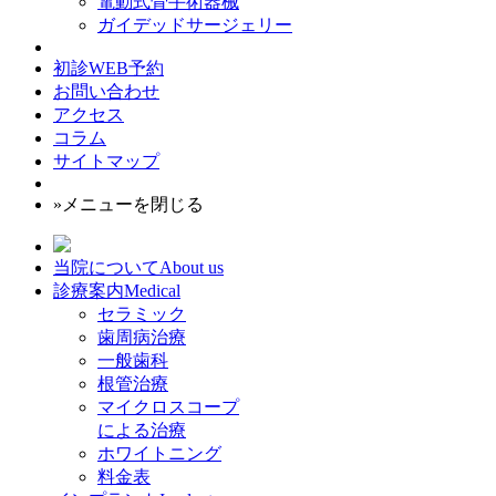
電動式骨手術器械
ガイデッドサージェリー
初診WEB予約
お問い合わせ
アクセス
コラム
サイトマップ
»メニューを閉じる
当院について
About us
診療案内
Medical
セラミック
歯周病治療
一般歯科
根管治療
マイクロスコープ
による治療
ホワイトニング
料金表