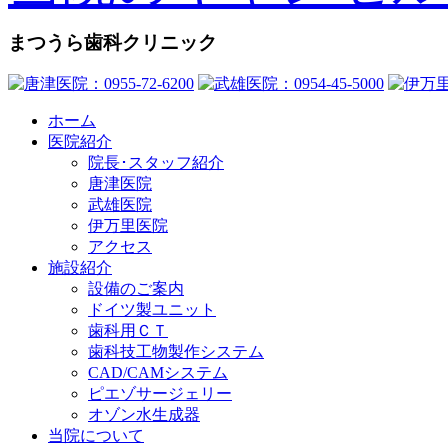
まつうら歯科クリニック
ホーム
医院紹介
院長･スタッフ紹介
唐津医院
武雄医院
伊万里医院
アクセス
施設紹介
設備のご案内
ドイツ製ユニット
歯科用ＣＴ
歯科技工物製作システム
CAD/CAMシステム
ピエゾサージェリー
オゾン水生成器
当院について