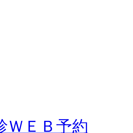
診ＷＥＢ予約